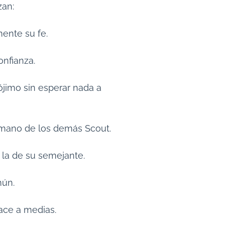
zan:
mente su fe.
confianza.
rójimo sin esperar nada a
ermano de los demás Scout.
a la de su semejante.
mún.
hace a medias.